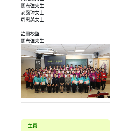
關志強先生
麥鳳璋女士
周惠英女士
註冊校監:
關志強先生
主頁