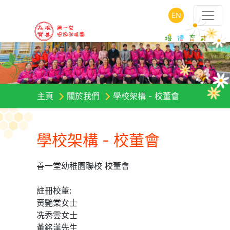
EN
主頁
關於我們
學校架構 - 校董會
學校架構 - 校董會
善一堂幼稚園聯校 校董會
註冊校董:
黃艷棠女士
冼秀雲女士
黃銘漢先生