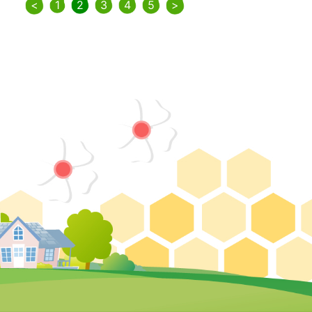
<
1
2
3
4
5
>