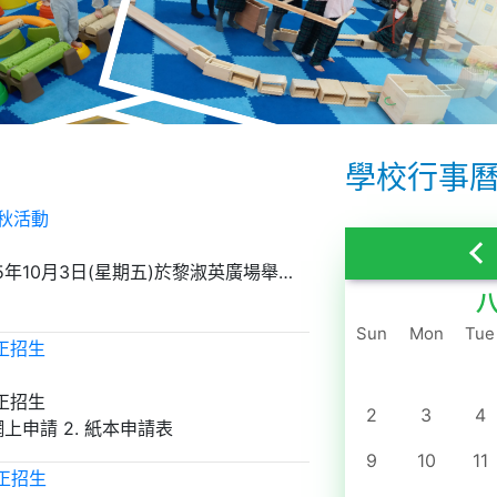
學校行事
秋活動
本園將於2025年10月3日(星期五)於黎淑英廣場舉行
親子情濃迎中秋活動。
八
一月
Sun
Mon
Tue
二月
現正招生
三月
現正招生
2
四月
3
4
 網上申請 2. 紙本申請表
五月
所需文件: 1. 幼兒出世紙副本 2. 幼兒證件相 3. 報名費 $40
9
10
11
現正招生
六月