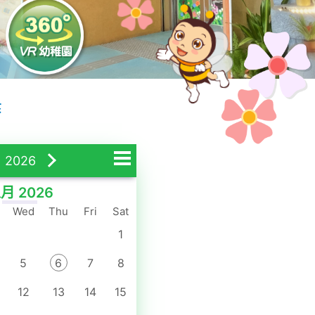
曆
2026
月 2026
Wed
Thu
Fri
Sat
1
5
6
7
8
12
13
14
15