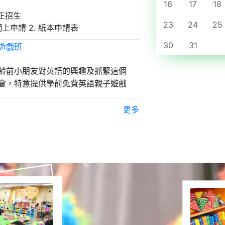
16
17
18
七月
現正招生
23
24
25
八月
 網上申請 2. 紙本申請表
所需文件: 1. 幼兒出世紙副本 2. 幼兒證件相 3. 報名費 $40
九月
30
31
遊戲班
十月
八月 6, 2026
齡前小朋友對英語的興趣及抓緊這個
十一月
會，特意提供學前免費英語親子遊戲
十二月
月12日、6月19日、6月26日、7月3日
更多
時間: 下午3時至4時
月11日、6月17日、6月24日、7月10日
東幼稚園 (逸東邨二期商場一字樓)
年度入讀本園的小朋友 (優先)
(25-26年入學K1)
老師及本園老師
年5月27日
組別日期填上志願，如組別參與人數太多，將由
別。