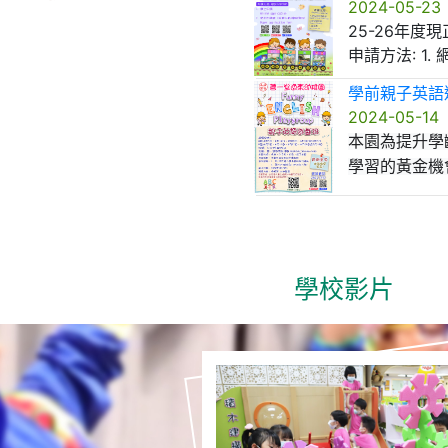
2024-05-23
25-26年度
申請方法: 1.
學前親子英語
2024-05-14
本園為提升學
學習的黃金機
班。
A組: 6月5日、6
B
組: 6月3日、6
地點: 善一堂逸
學校影片
費用: 全免
對象:
1. 將於24-25
2. 區內2-3歲幼兒 
導師: 本園外藉
截止日期: 2024
備註: 家長可於
校方決定參與組