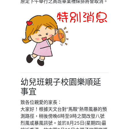
原定下午舉行之高班畢業禮綵排將會取消。
幼兒班親子校園樂順延
事宜
致各位親愛的家長：
大家好！根據天文台對
“
馬鞍
”
熱帶風暴的預
測路徑，稍後傍晚
6
時至
9
時之間改發八號
烈風或暴風訊號。並於
8
月
25
日
(
星期四
)
最