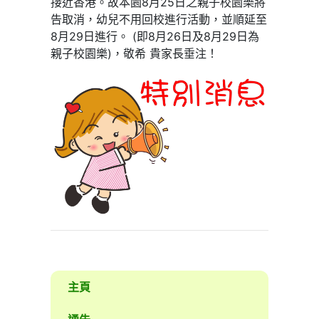
接近香港。故本園
8
月
25
日之親子校園樂將
告取消，幼兒不用回校進行活動，並順延至
8
月
29
日進行。
(
即
8
月
26
日及
8
月
29
日為
親子校園樂
)
，敬希
貴家長垂注！
主頁