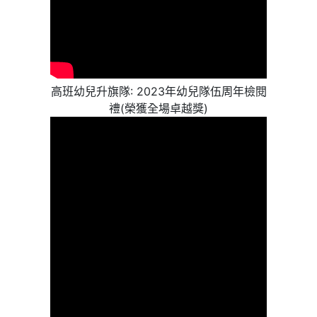
高班幼兒升旗隊: 2023年幼兒隊伍周年檢閱
禮(榮獲全場卓越獎)