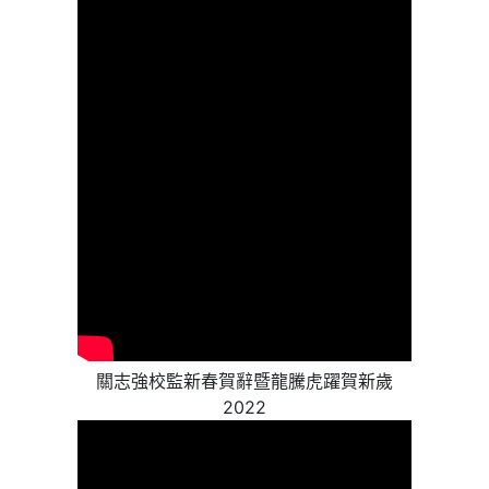
關志強校監新春賀辭暨龍騰虎躍賀新歲
2022