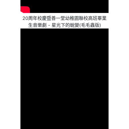
20周年校慶暨善一堂幼稚園聯校高班畢業
生音樂劇 - 星光下的蛻變(毛毛蟲版)