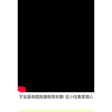
宇宙最萌國旗護衛隊來襲! 從小培養愛國心