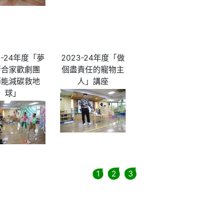
3-24年度「夢
2023-24年度「做
行合家歡劇團
個盡責任的寵物主
節能減碳救地
人」講座
球」
1
2
3