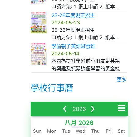
申請方法: 1. 網上申請 2. 紙本申請表
所需文件: 1. 幼兒出世紙副本 2. 幼兒證件相 3. 報名費 $40
25-26年度現正招生
2024-05-23
25-26年度現正招生
申請方法: 1. 網上申請 2. 紙本申請表
所需文件: 1. 幼兒出世紙副本 2. 幼兒證件相 3. 報名費 $40
學前親子英語遊戲班
2024-05-14
本園為提升學齡前小朋友對英語
的興趣及抓緊這個學習的黃金機
會，特意提供學前免費英語親子
更多
遊戲班。
學校行事曆
A組: 6月5日、6月12日、6月19日、6月26
日、7月3日
B
組: 6月3日、6月11日、6月17日、6月24日、7月10日
2026
地
點: 善一堂逸東幼稚園 (逸東邨二期商場一字樓)
費用: 全免
八月 2026
一月
對象:
Sun
Mon
Tue
Wed
Thu
Fri
Sat
二月
1. 將於24-25年度入讀本園的小朋友 (優