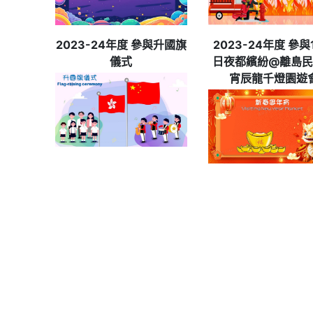
2023-24年度 參與升國旗
2023-24年度 參與
儀式
日夜都繽紛@離島民
宵辰龍千燈園遊