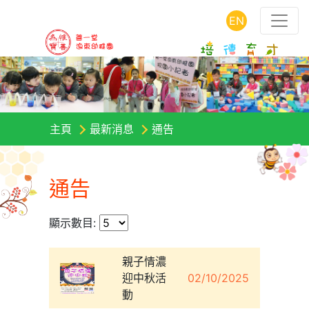
EN
主頁
最新消息
通告
通告
顯示數目:
親子情濃
迎中秋活
02/10/2025
動