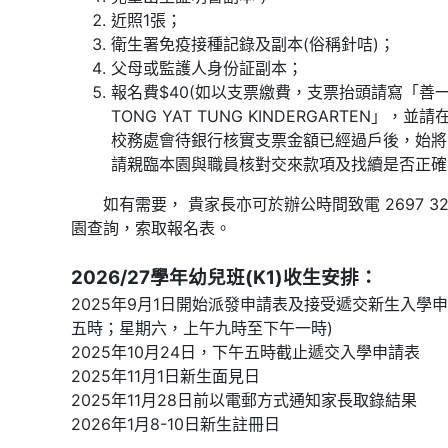
近照1張；
衛生署免疫接種記錄及副本(俗稱針咭)；
父母或監護人身份証副本；
報名費$40(如以支票繳費，支票抬頭請寫「善一堂
TONG YAT TUNG KINDERGARTEN
校務處會待銀行核實支票金額已經過戶後，始將
請親臨本園與職員核對交來款項及找續是否正確
如有需要， 貴家長亦可於辦公時間致電 2697 3232 
園查詢，索取報名表。
2026/27學年幼兒班(K1)收生安排：
2025年9月1日開始派發申請表及接受遞交新生入學
五時；星期六，上午九時至下午一時)
2025年10月24日，下午五時截止遞交入學申請表
2025年11月1日新生面見日
2025年11月28日前以電郵方式通知家長取錄結果
2026年1月8-10日新生註冊日