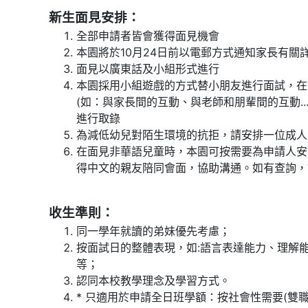
新生面見安排：
全部申請者皆會獲得面見機會
本園將於10月24日前以電郵方式通知家長有關
面見以廣東話及小組形式進行
本園採用小組遊戲的方式替小朋友進行面試，在
(如：與家長間的互動、與老師和朋輩間的互動..
進行取錄
為減低幼兒對陌生環境的抗拒，請安排一位成人
在面見非華語兒童時，本園可按需要為申請人安
得中文的親友陪同會面，協助溝通。如有查詢，請致
收生準則：
同一學年就讀的弟妹優先考慮；
按面試日的整體表現，如:語言表達能力、理解
等；
認同本校教學理念及學習方式。
* 只適用於申請全日班學額：按社會性需要(雙