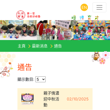
EN
主頁
最新消息
通告
通告
顯示數目:
親子情濃
迎中秋活
02/10/2025
動