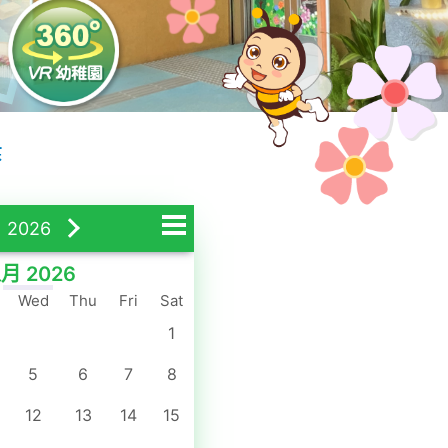
曆
2026
月 2026
Wed
Thu
Fri
Sat
1
5
6
7
8
12
13
14
15