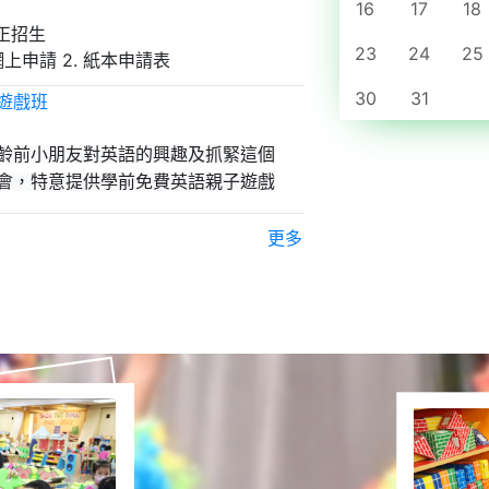
16
17
18
七月
現正招生
23
24
25
八月
 網上申請 2. 紙本申請表
所需文件: 1. 幼兒出世紙副本 2. 幼兒證件相 3. 報名費 $40
九月
30
31
遊戲班
十月
八月 9, 2026
齡前小朋友對英語的興趣及抓緊這個
十一月
會，特意提供學前免費英語親子遊戲
十二月
月12日、6月19日、6月26日、7月3日
更多
時間: 下午3時至4時
月11日、6月17日、6月24日、7月10日
東幼稚園 (逸東邨二期商場一字樓)
年度入讀本園的小朋友 (優先)
(25-26年入學K1)
老師及本園老師
年5月27日
組別日期填上志願，如組別參與人數太多，將由
別。