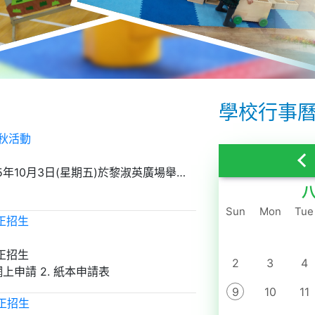
學校行事
秋活動
本園將於2025年10月3日(星期五)於黎淑英廣場舉行
親子情濃迎中秋活動。
八
一月
Sun
Mon
Tue
二月
現正招生
三月
現正招生
2
四月
3
4
 網上申請 2. 紙本申請表
五月
所需文件: 1. 幼兒出世紙副本 2. 幼兒證件相 3. 報名費 $40
9
10
11
現正招生
六月