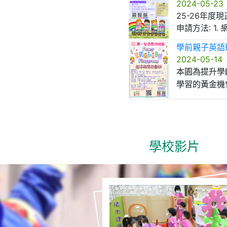
2024-05-23
25-26年度
申請方法: 1.
學前親子英語
2024-05-14
本園為提升學
學習的黃金機
班。
A組: 6月5日、6
B
組: 6月3日、6
地點: 善一堂逸
學校影片
費用: 全免
對象:
1. 將於24-25
2. 區內2-3歲幼兒 
導師: 本園外藉
截止日期: 2024
備註: 家長可於
校方決定參與組