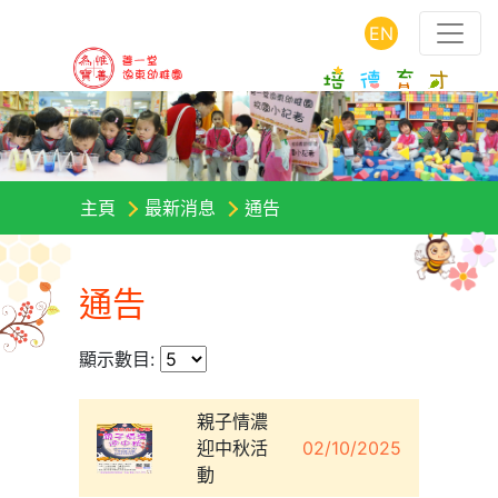
EN
主頁
最新消息
通告
通告
顯示數目:
親子情濃
迎中秋活
02/10/2025
動